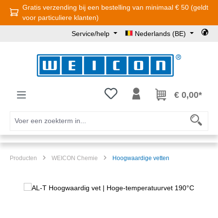
Gratis verzending bij een bestelling van minimaal € 50 (geldt
Ga naar de hoofdinhoud
voor particuliere klanten)
Service/help
Nederlands (BE)
Je hebt 0 items op je verlanglijst
€ 0,00*
Producten
WEICON Chemie
Hoogwaardige vetten
Afbeeldingengalerij overslaan