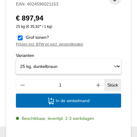
Toevoeg
EAN:
4024596021153
€ 897,94
Normale prijs:
25 kg
(€ 35,92* / 1 kg)
Grof tonen?
Prijzen incl. BTW en excl. verzendkosten
Varianten
Produ
Stück
In de winkelmand
Beschikbaar, levertijd: 2-3 werkdagen