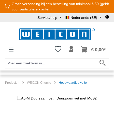
Gratis verzending bij een bestelling van minimaal € 50 (geldt
Ga naar de hoofdinhoud
voor particuliere klanten)
Service/help
Nederlands (BE)
Je hebt 0 items op je verlanglijst
€ 0,00*
Producten
WEICON Chemie
Hoogwaardige vetten
Afbeeldingengalerij overslaan