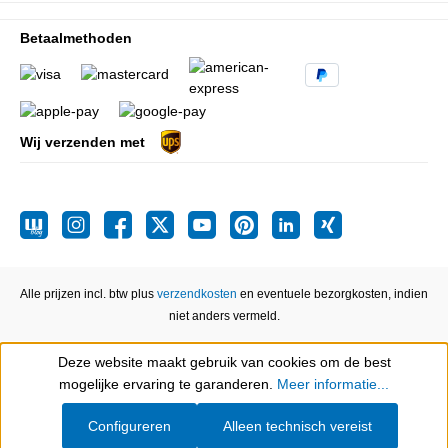
Betaalmethoden
Wij verzenden met
Alle prijzen incl. btw plus
verzendkosten
en eventuele bezorgkosten, indien
niet anders vermeld.
Deze website maakt gebruik van cookies om de best
Show toolbar
mogelijke ervaring te garanderen.
Meer informatie...
Configureren
Alleen technisch vereist