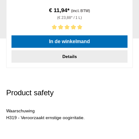
€ 11,94*
(incl. BTW)
(€ 23,88* / 1 L)
Gemiddelde waardering van 5 van 5 sterren
In de winkelmand
Details
Product safety
Waarschuwing
H319 - Veroorzaakt ernstige oogirritatie.