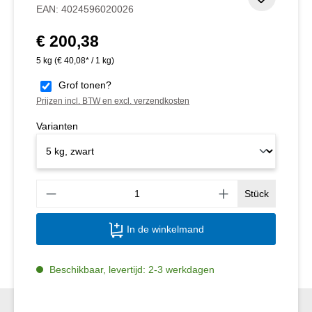
Toevoeg
EAN:
4024596020026
€ 200,38
Normale prijs:
5 kg
(€ 40,08* / 1 kg)
Grof tonen?
Prijzen incl. BTW en excl. verzendkosten
Varianten
Produ
Stück
In de winkelmand
Beschikbaar, levertijd: 2-3 werkdagen