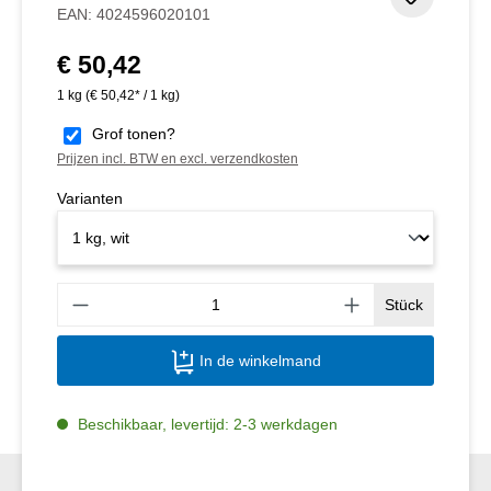
Toevoeg
EAN:
4024596020101
€ 50,42
Normale prijs:
1 kg
(€ 50,42* / 1 kg)
Grof tonen?
Prijzen incl. BTW en excl. verzendkosten
Varianten
Produ
Stück
In de winkelmand
Beschikbaar, levertijd: 2-3 werkdagen