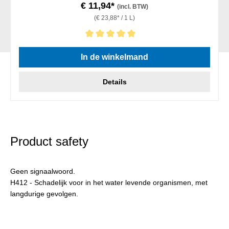
€ 11,94*
(incl. BTW)
(€ 23,88* / 1 L)
Gemiddelde waardering van 5 van 5 sterren
In de winkelmand
Details
Product safety
Geen signaalwoord.
H412 - Schadelijk voor in het water levende organismen, met
langdurige gevolgen.