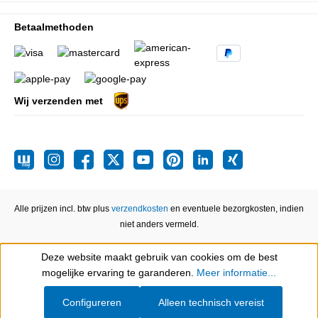
Betaalmethoden
Wij verzenden met
Alle prijzen incl. btw plus
verzendkosten
en eventuele bezorgkosten, indien
niet anders vermeld.
Deze website maakt gebruik van cookies om de best
Show toolbar
mogelijke ervaring te garanderen.
Meer informatie...
Configureren
Alleen technisch vereist