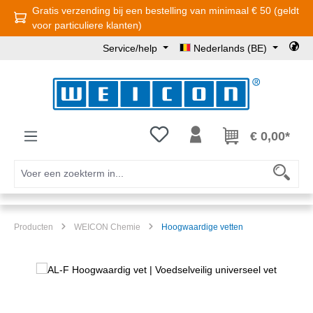
Gratis verzending bij een bestelling van minimaal € 50 (geldt
Ga naar de hoofdinhoud
voor particuliere klanten)
Service/help
Nederlands (BE)
Je hebt 0 items op je verlanglijst
€ 0,00*
Producten
WEICON Chemie
Hoogwaardige vetten
Afbeeldingengalerij overslaan