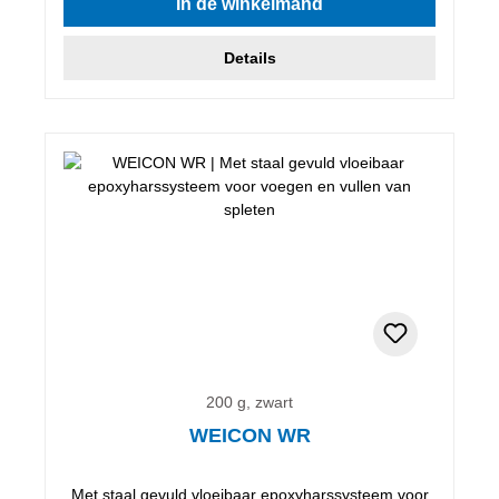
In de winkelmand
Details
200 g, zwart
WEICON WR
Met staal gevuld vloeibaar epoxyharssysteem voor