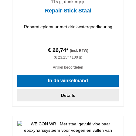
115 g, donkergrijs
Repair-Stick Staal
Reparatieplamuur met drinkwatergoedkeuring
€ 26,74*
(incl. BTW)
(€ 23,25* / 100 g)
Artikel beoordelen
In de winkelmand
Details