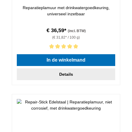
Reparatieplamuur met drinkwatergoedkeuring,
universeel inzetbaar
€ 36,59*
(incl. BTW)
(€ 31,82* / 100 g)
Gemiddelde waardering van 5 van 5 sterren
In de winkelmand
Details