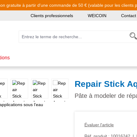
son gratuite à partir d'une commande de 50 € (valable pour les clients pa
Clients professionnels
WEICOIN
Contact
tions
Repair Stick A
Pâte à modeler de répa
Évaluer l'article
Réf. produit :
10016242
|