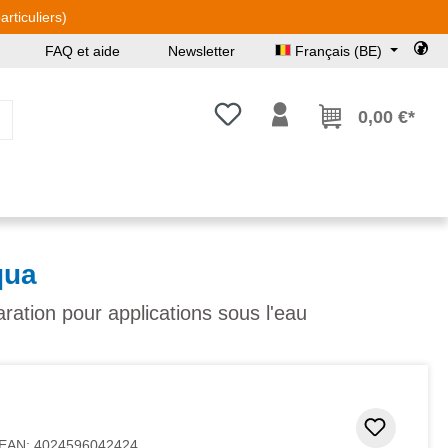
rticuliers)
FAQ et aide
Newsletter
Français (BE)
Vous avez 0 articles dans votre l
0,00 €*
qua
ration pour applications sous l'eau
Ajouter
EAN:
4024596042424