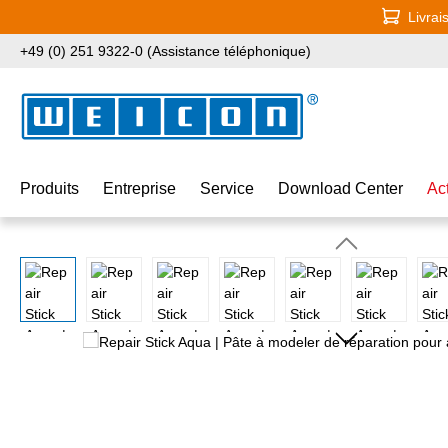
Livrai
ser au contenu principal
Passer à la recherche
Passer à la navigation principale
+49 (0) 251 9322-0 (Assistance téléphonique)
Produits
Entreprise
Service
Download Center
Ac
Ignorer la galerie d'images