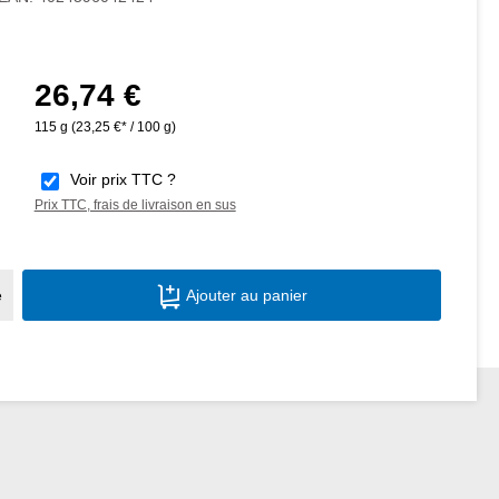
26,74 €
Prix régulier :
115 g
(23,25 €* / 100 g)
Voir prix TTC ?
Prix TTC, frais de livraison en sus
Quantité de produit : Entrez la quantité s
e
Ajouter au panier