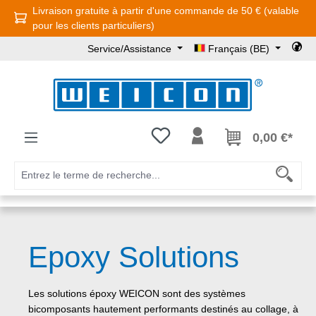
Livraison gratuite à partir d'une commande de 50 € (valable
Passer au contenu principal
pour les clients particuliers)
Service/Assistance
Français (BE)
Vous avez 0 articles dans votre l
0,00 €*
Epoxy Solutions
Les solutions époxy WEICON sont des systèmes
bicomposants hautement performants destinés au collage, à