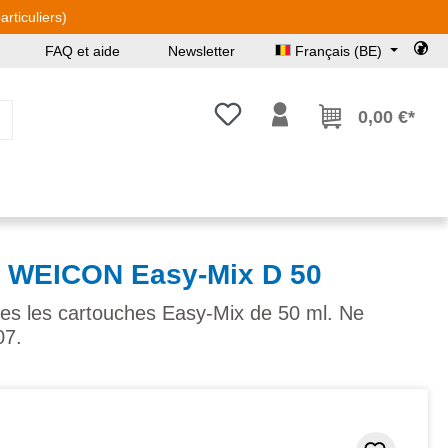
rticuliers)
FAQ et aide
Newsletter
Français (BE)
Vous avez 0 articles dans votre l
0,00 €*
ur WEICON Easy-Mix D 50
outes les cartouches Easy-Mix de 50 ml. Ne
07.