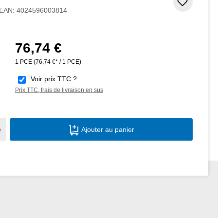
Ajouter
EAN:
4024596003814
76,74 €
Prix régulier :
1 PCE
(76,74 €* / 1 PCE)
Voir prix TTC ?
Prix TTC, frais de livraison en sus
Quantité de produit : Entrez la quantité s
e
Ajouter au panier