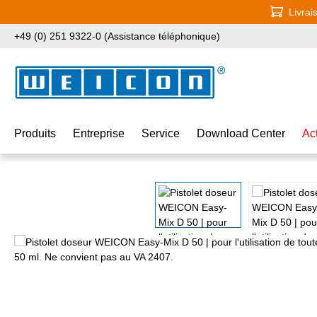
Livrai
ser au contenu principal
Passer à la recherche
Passer à la navigation principale
+49 (0) 251 9322-0 (Assistance téléphonique)
Produits
Entreprise
Service
Download Center
Ac
Ignorer la galerie d'images