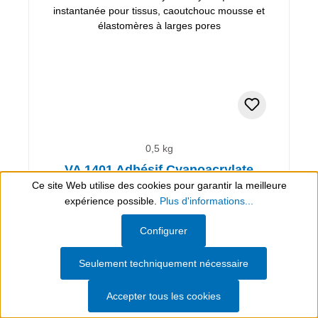
0,5 kg
VA 1401 Adhésif Cyanoacrylate
Ce site Web utilise des cookies pour garantir la meilleure
expérience possible.
Plus d'informations...
Colle instantanée pour tissus, caoutchouc mousse et
élastomères à larges pores
Show toolbar
Configurer
352,57 €*
Seulement techniquement nécessaire
(TVA incluse)
(705,14 €* / 1 kg)
Accepter tous les cookies
Évaluer l'article