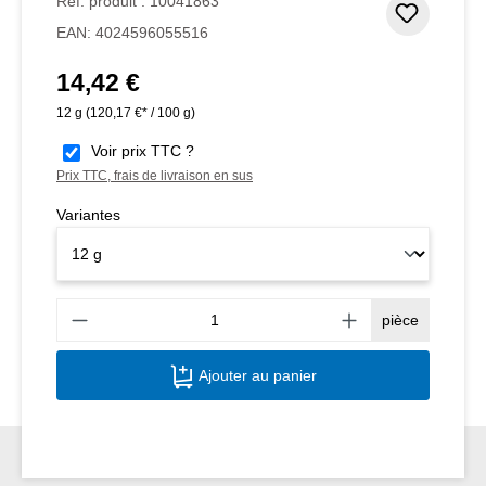
Réf. produit :
10041863
Ajouter
EAN:
4024596055516
14,42 €
Prix régulier :
12 g
(120,17 €* / 100 g)
Voir prix TTC ?
Prix TTC, frais de livraison en sus
Variantes
Quant
pièce
Ajouter au panier