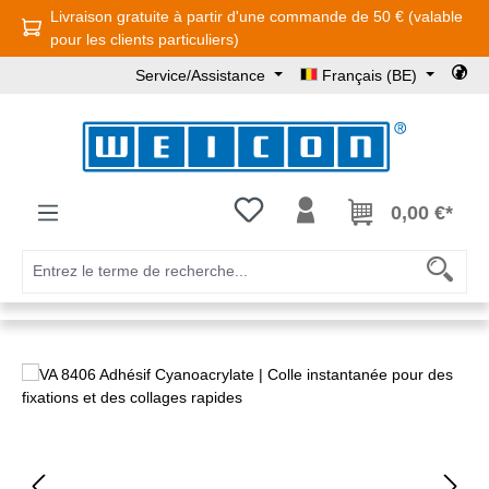
Livraison gratuite à partir d'une commande de 50 € (valable
Passer au contenu principal
pour les clients particuliers)
Service/Assistance
Français (BE)
Vous avez 0 articles dans votre l
0,00 €*
Ignorer la galerie d'images