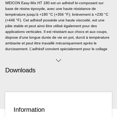
WEICON Easy-Mix HT 180 est un adhésif bi-composant sur
base de résine époxyde, avec une haute résistance de
température jusqu’à +180 °C (+356 °F); brièvement à +230 °C
(+446 °F). Cet adhésif possède une haute viscosité, est une
pâte stable et peut ainsi être utilisé également pour des
applications verticales. Il est résistant aux chocs et aux coups,
dispose d'une longue durée de vie en pot, durcit à température
ambiante et peut être travaillé mécaniquement après le
durcissement. L’adhésif convient spécialement pour le collage
de matières composites et métaux, en état non-durci il convient
pour le soudage par points. En plus, Easy-Mix HT 180 colle le
plastique, la céramique, le verre, la pierre ou le bois. Il convient
Downloads
également pour des collages avec des joints de collage plus
importantes. Des agents de charge spéciaux permettent un joint
de collage constant et fiable du processus de min. 0,20 à 0,25
mm. La bonne résistance de température permet le collage de
pièces qui vont être thermolaquées (révêtement par poudre)
après durcissement final de l’adhésif. Pour l'application des
produits Easy-Mix 50 ml, le pistolet de dosage Easy-Mix D 50
Information
est nécessaire.