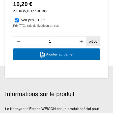
10,20 €
Prix régulier :
200 ml
(5,10 €* / 100 ml)
Voir prix TTC ?
Prix TTC, frais de livraison en sus
Quant
pièce
Ajouter au panier
Informations sur le produit
Le Nettoyant d'Ecrans WEICON est un produit spécial pour