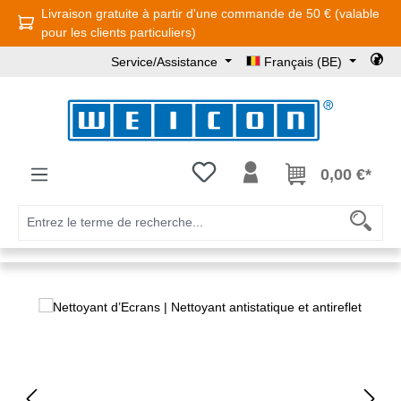
Livraison gratuite à partir d'une commande de 50 € (valable
Passer au contenu principal
pour les clients particuliers)
Service/Assistance
Français (BE)
Vous avez 0 articles dans votre l
0,00 €*
Ignorer la galerie d'images