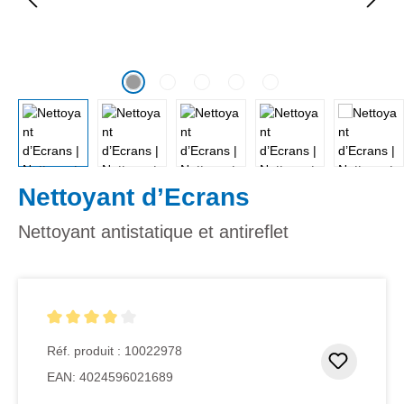
Nettoyant d’Ecrans
Nettoyant antistatique et antireflet
Note moyenne de 4 sur 5 étoiles
Réf. produit :
10022978
Ajouter
EAN:
4024596021689