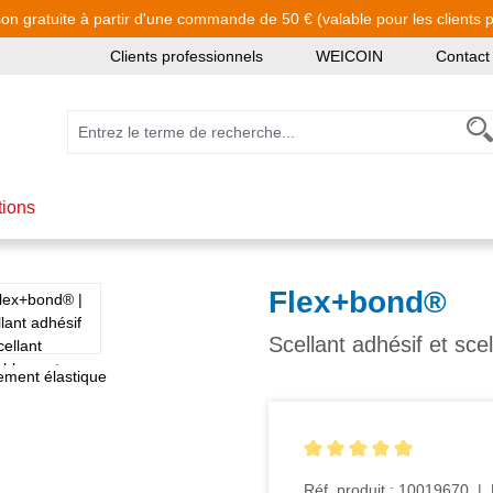
son gratuite à partir d'une commande de 50 € (valable pour les clients pa
Clients professionnels
WEICOIN
Contact
tions
Flex+bond®
Scellant adhésif et sce
Note moyenne de 5 sur 5 ét
Réf. produit :
10019670
|