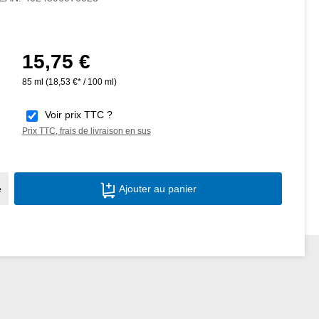
15,75 €
Prix régulier :
85 ml
(18,53 €* / 100 ml)
Voir prix TTC ?
Prix TTC, frais de livraison en sus
Quantité de produit : Entrez la quantité s
e
Ajouter au panier