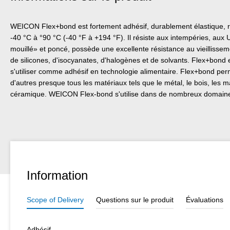
WEICON Flex+bond est fortement adhésif, durablement élastique, r
-40 °C à °90 °C (-40 °F à +194 °F). Il résiste aux intempéries, aux U
mouillé» et poncé, possède une excellente résistance au vieillissem
de silicones, d'isocyanates, d'halogènes et de solvants. Flex+bond e
s'utiliser comme adhésif en technologie alimentaire. Flex+bond per
d'autres presque tous les matériaux tels que le métal, le bois, les ma
céramique. WEICON Flex-bond s'utilise dans de nombreux domaines
Information
Scope of Delivery
Questions sur le produit
Évaluations
Adhésif