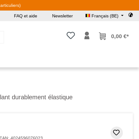
rticuliers)
FAQ et aide
Newsletter
Français (BE)
Vous avez 0 articles dans votre l
0,00 €*
llant durablement élastique
oiles
Ajouter
EAN:
4024596076023