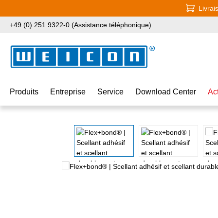
Livrai
ser au contenu principal
Passer à la recherche
Passer à la navigation principale
+49 (0) 251 9322-0 (Assistance téléphonique)
Produits
Entreprise
Service
Download Center
Ac
Ignorer la galerie d'images