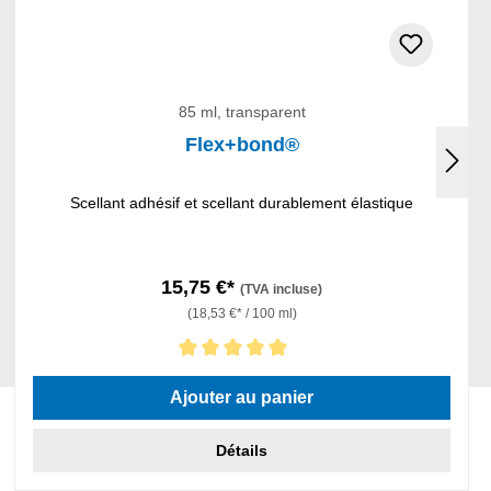
85 ml, transparent
Flex+bond®
Scellant adhésif et scellant durablement élastique
15,75 €*
(TVA incluse)
(18,53 €* / 100 ml)
Note moyenne de 5 sur 5 étoiles
Ajouter au panier
Détails