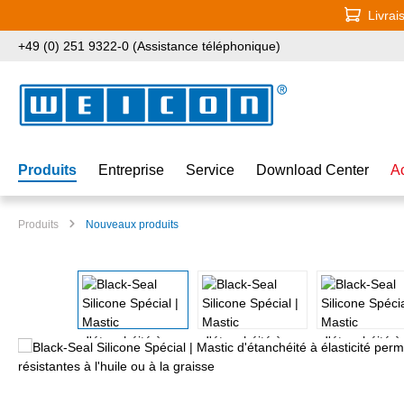
Livrai
ser au contenu principal
Passer à la recherche
Passer à la navigation principale
+49 (0) 251 9322-0 (Assistance téléphonique)
Produits
Entreprise
Service
Download Center
A
Produits
Nouveaux produits
Ignorer la galerie d'images