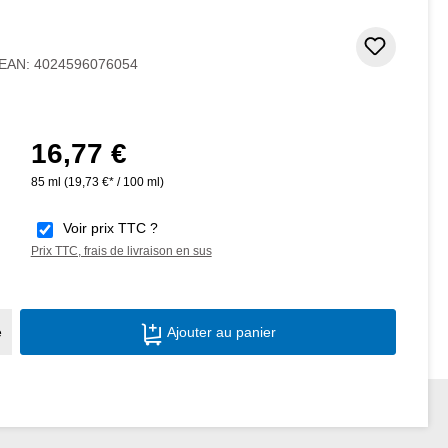
oiles
Ajouter
EAN:
4024596076054
16,77 €
Prix régulier :
85 ml
(19,73 €* / 100 ml)
Voir prix TTC ?
Prix TTC, frais de livraison en sus
Quantité de produit : Entrez la quantité s
e
Ajouter au panier