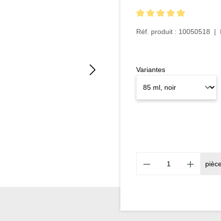
Note moyenne de 5 sur 5 ét
Réf. produit :
10050518
|
Variantes
pièc