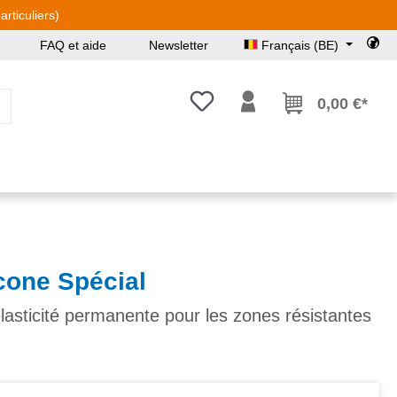
rticuliers)
FAQ et aide
Newsletter
Français (BE)
Vous avez 0 articles dans votre l
0,00 €*
icone Spécial
élasticité permanente pour les zones résistantes