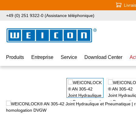
Livrai
ser au contenu principal
Passer à la recherche
Passer à la navigation principale
+49 (0) 251 9322-0 (Assistance téléphonique)
Produits
Entreprise
Service
Download Center
Ac
Ignorer la galerie d'images