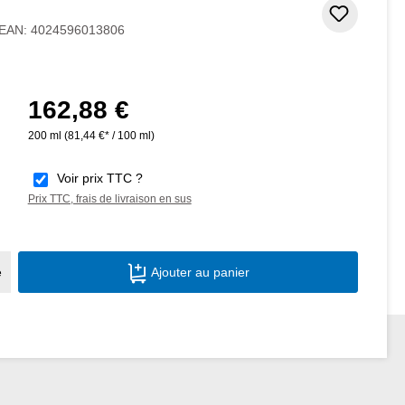
Ajouter
EAN:
4024596013806
162,88 €
Prix régulier :
200 ml
(81,44 €* / 100 ml)
Voir prix TTC ?
Prix TTC, frais de livraison en sus
Quantité de produit : Entrez la quantité s
e
Ajouter au panier