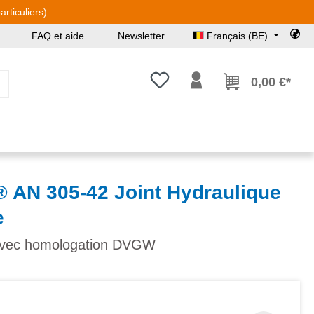
rticuliers)
FAQ et aide
Newsletter
Français (BE)
Vous avez 0 articles dans votre l
0,00 €*
N 305-42 Joint Hydraulique
e
avec homologation DVGW