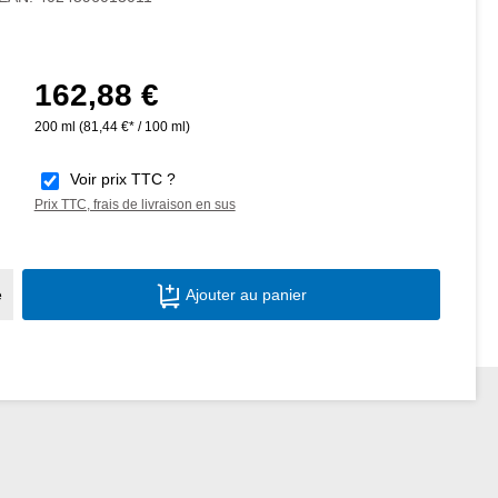
162,88 €
Prix régulier :
200 ml
(81,44 €* / 100 ml)
Voir prix TTC ?
Prix TTC, frais de livraison en sus
Quantité de produit : Entrez la quantité s
e
Ajouter au panier