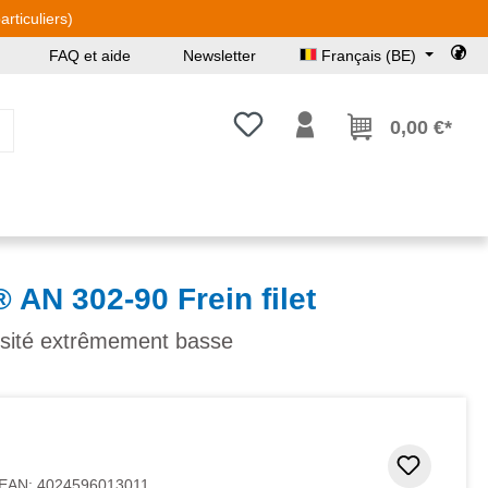
rticuliers)
FAQ et aide
Newsletter
Français (BE)
Vous avez 0 articles dans votre l
0,00 €*
N 302-90 Frein filet
cosité extrêmement basse
Ajouter
EAN:
4024596013011