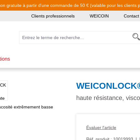
son gratuite à partir d'une commande de 50 € (valable pour les clients pa
Clients professionnels
WEICOIN
Contact
tions
WEICONLOCK® A
haute résistance, vis
Évaluer l'article
Réf. produit :
10019993
|