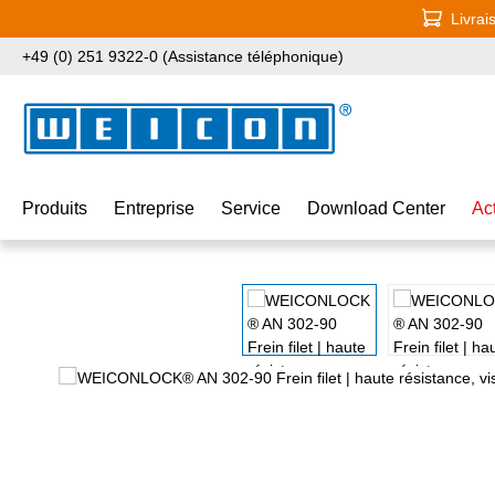
Livrai
ser au contenu principal
Passer à la recherche
Passer à la navigation principale
+49 (0) 251 9322-0 (Assistance téléphonique)
Produits
Entreprise
Service
Download Center
Ac
Ignorer la galerie d'images