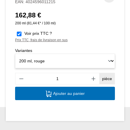
EAN:
4024596011215
162,88 €
Prix régulier :
200 ml
(81,44 €* / 100 ml)
Voir prix TTC ?
Prix TTC, frais de livraison en sus
Variantes
Quant
pièce
Ajouter au panier