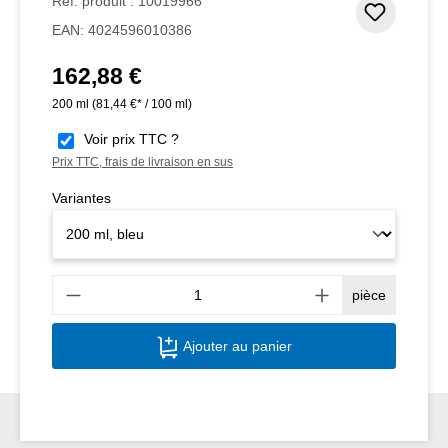
Réf. produit :
10019966
Ajouter
EAN:
4024596010386
162,88 €
Prix régulier :
200 ml
(81,44 €* / 100 ml)
Voir prix TTC ?
Prix TTC, frais de livraison en sus
Variantes
Quant
pièce
Ajouter au panier