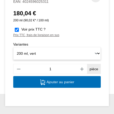
EAN:
4024596025311
180,04 €
Prix régulier :
200 ml
(90,02 €* / 100 ml)
Voir prix TTC ?
Prix TTC, frais de livraison en sus
Variantes
Quant
pièce
Ajouter au panier