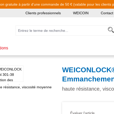
son gratuite à partir d'une commande de 50 € (valable pour les clients pa
Clients professionnels
WEICOIN
Contact
tions
WEICONLOCK® A
Emmanchemen
haute résistance, visc
Évaluer l'article