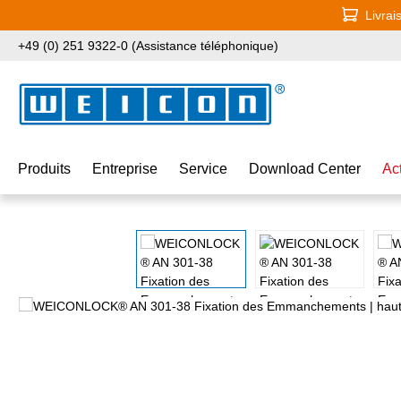
Livrai
ser au contenu principal
Passer à la recherche
Passer à la navigation principale
+49 (0) 251 9322-0 (Assistance téléphonique)
Produits
Entreprise
Service
Download Center
Ac
Ignorer la galerie d'images