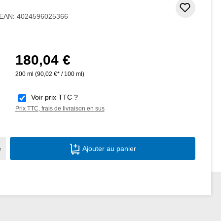
Ajouter
EAN:
4024596025366
180,04 €
Prix régulier :
200 ml
(90,02 €* / 100 ml)
Voir prix TTC ?
Prix TTC, frais de livraison en sus
Quantité de produit : Entrez la quantité s
e
Ajouter au panier