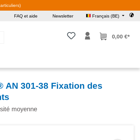
rticuliers)
FAQ et aide
Newsletter
Français (BE)
Vous avez 0 articles dans votre l
0,00 €*
N 301-38 Fixation des
ts
osité moyenne