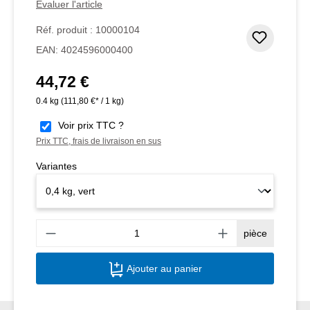
Évaluer l'article
Réf. produit :
10000104
Ajouter
EAN:
4024596000400
44,72 €
Prix régulier :
0.4 kg
(111,80 €* / 1 kg)
Voir prix TTC ?
Prix TTC, frais de livraison en sus
Variantes
Quant
pièce
Ajouter au panier