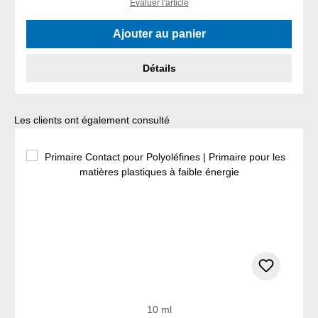
Évaluer l'article
Ajouter au panier
Détails
Ignorer la galerie de produits
Les clients ont également consulté
10 ml