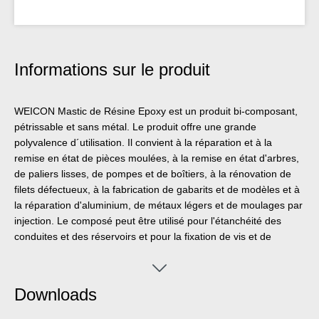
Informations sur le produit
WEICON Mastic de Résine Epoxy est un produit bi-composant,
pétrissable et sans métal. Le produit offre une grande
polyvalence d´utilisation. Il convient à la réparation et à la
remise en état de pièces moulées, à la remise en état d'arbres,
de paliers lisses, de pompes et de boîtiers, à la rénovation de
filets défectueux, à la fabrication de gabarits et de modèles et à
la réparation d'aluminium, de métaux légers et de moulages par
injection. Le composé peut être utilisé pour l'étanchéité des
conduites et des réservoirs et pour la fixation de vis et de
crochets. Il peut être utilisé pour éliminer les dommages causés
par la corrosion par piqûres ou pour réparer les trous et les
creusements. Le WEICON Mastic de Résine Epoxy présente
Downloads
une excellente adhérence sur tous les métaux ainsi qu'à la
céramique, au verre, à la pierre, au béton, au bois, au