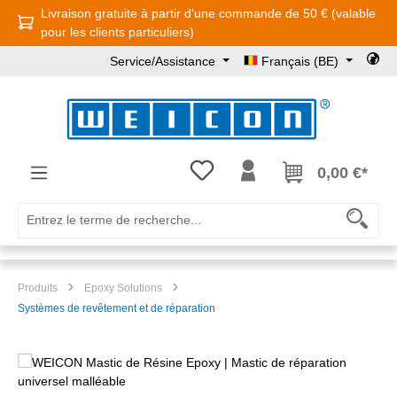
Livraison gratuite à partir d'une commande de 50 € (valable
Passer au contenu principal
pour les clients particuliers)
Service/Assistance
Français (BE)
Vous avez 0 articles dans votre l
0,00 €*
Produits
Epoxy Solutions
Systèmes de revêtement et de réparation
Ignorer la galerie d'images