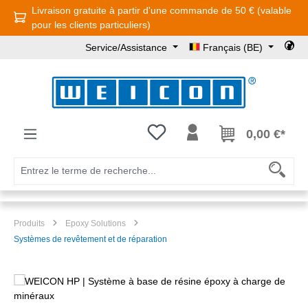
Livraison gratuite à partir d'une commande de 50 € (valable
Passer au contenu principal
pour les clients particuliers)
Service/Assistance
Français (BE)
Vous avez 0 articles dans votre l
0,00 €*
Produits
Epoxy Solutions
Systèmes de revêtement et de réparation
Ignorer la galerie d'images