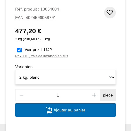
Réf. produit :
10054004
Ajouter
EAN:
4024596058791
477,20 €
Prix régulier :
2 kg
(238,60 €* / 1 kg)
Voir prix TTC ?
Prix TTC, frais de livraison en sus
Variantes
Quant
pièce
Ajouter au panier