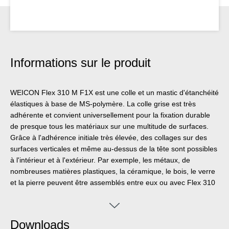
Informations sur le produit
WEICON Flex 310 M F1X est une colle et un mastic d'étanchéité
élastiques à base de MS-polymère. La colle grise est très
adhérente et convient universellement pour la fixation durable
de presque tous les matériaux sur une multitude de surfaces.
Grâce à l'adhérence initiale très élevée, des collages sur des
surfaces verticales et même au-dessus de la tête sont possibles
à l'intérieur et à l'extérieur. Par exemple, les métaux, de
nombreuses matières plastiques, la céramique, le bois, le verre
et la pierre peuvent être assemblés entre eux ou avec Flex 310
M F1X. La colle à élasticité permanente peut être peinte «
mouillé sur mouillé », est résistante au ponçage, aux
intempéries, à l'humidité, au vieillissement, aux moisissures et
Downloads
aux UV. Il résiste brièvement (jusqu'à 30 minutes) à des