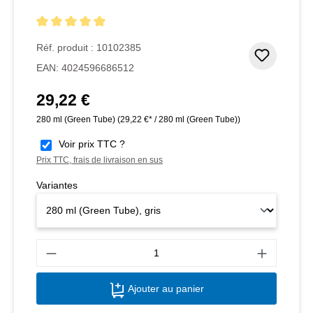
Note moyenne de 5 sur 5 étoiles
Réf. produit :
10102385
Ajouter
EAN:
4024596686512
29,22 €
Prix régulier :
280 ml (Green Tube)
(29,22 €* / 280 ml (Green Tube))
Voir prix TTC ?
Prix TTC, frais de livraison en sus
Variantes
Quant
Ajouter au panier