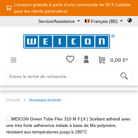
Livraison gratuite à partir d'une commande de 50 € (valable
Passer au contenu principal
pour les clients particuliers)
Service/Assistance
Français (BE)
Vous avez 0 articles dans votre l
0,00 €*
Produits
Nouveaux produits
Ignorer la galerie d'images