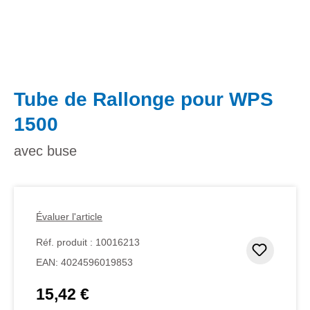
Tube de Rallonge pour WPS
1500
avec buse
Évaluer l'article
Réf. produit :
10016213
Ajouter
EAN:
4024596019853
15,42 €
Prix régulier :