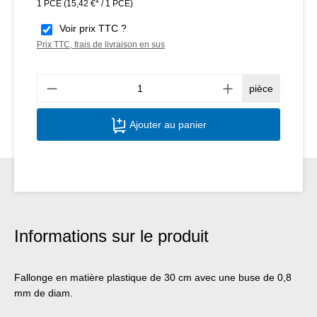
1 PCE
(15,42 €* / 1 PCE)
Voir prix TTC ?
Prix TTC, frais de livraison en sus
Quant
pièce
Ajouter au panier
Informations sur le produit
Fallonge en matière plastique de 30 cm avec une buse de 0,8
mm de diam.