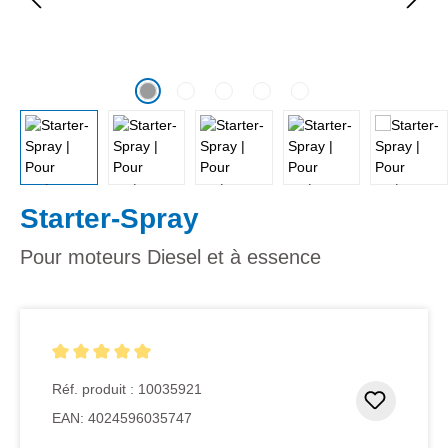
Starter-Spray
Pour moteurs Diesel et à essence
Note moyenne de 5 sur 5 étoiles
Réf. produit :
10035921
Ajouter
EAN:
4024596035747