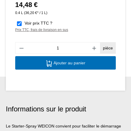
14,48 €
Prix régulier :
0.4 L
(36,20 €* / 1 L)
Voir prix TTC ?
Prix TTC, frais de livraison en sus
Quant
pièce
Ajouter au panier
Informations sur le produit
Le Starter-Spray WEICON convient pour faciliter le démarrage