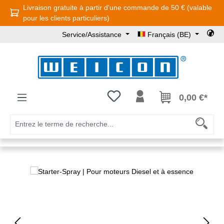
Livraison gratuite à partir d'une commande de 50 € (valable
Passer au contenu principal
pour les clients particuliers)
Service/Assistance
Français (BE)
Vous avez 0 articles dans votre l
0,00 €*
Ignorer la galerie d'images