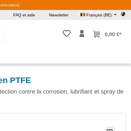
rticuliers)
FAQ et aide
Newsletter
Français (BE)
Vous avez 0 articles dans votre l
0,00 €*
ien PTFE
ection contre la corrosion, lubrifiant et spray de