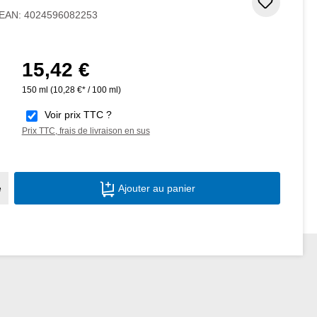
Ajouter
EAN:
4024596082253
15,42 €
Prix régulier :
150 ml
(10,28 €* / 100 ml)
Voir prix TTC ?
Prix TTC, frais de livraison en sus
Quantité de produit : Entrez la quantité s
e
Ajouter au panier