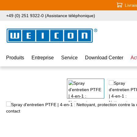
Livrai
ser au contenu principal
Passer à la recherche
Passer à la navigation principale
+49 (0) 251 9322-0 (Assistance téléphonique)
Produits
Entreprise
Service
Download Center
Ac
Ignorer la galerie d'images