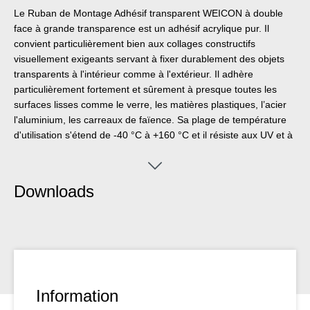
Le Ruban de Montage Adhésif transparent WEICON à double
face à grande transparence est un adhésif acrylique pur. Il
convient particulièrement bien aux collages constructifs
visuellement exigeants servant à fixer durablement des objets
transparents à l'intérieur comme à l'extérieur. Il adhère
particulièrement fortement et sûrement à presque toutes les
surfaces lisses comme le verre, les matières plastiques, l’acier
l'aluminium, les carreaux de faïence. Sa plage de température
d'utilisation s'étend de -40 °C à +160 °C et il résiste aux UV et à
l'humidité. En combinaison avec les adhésifs et scellants
WEICON, il peut servir d'aide à la fixation de collages hybrides
et assure un positionnement sûr des objets à coller. Le ruban
Downloads
adhésif de montage transparent peut rendre service dans de
nombreux domaines, comme la technique publicitaire,
l'aménagement de salons et de foires, la construction de
cuisines et de meubles, le caravaning, la technique des
carrosseries et des véhicules, la construction métallique et
l'industrie électronique.
Information