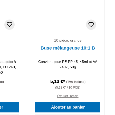
10 pièce, orange
Buse mélangeuse 10:1 B
adaptée à
Convient pour PE-PP 45, 45ml et VA
0, PU 240,
2407, 50g
50
5,13 €*
se)
(TVA incluse)
(5,13 €* / 10 PCE)
Évaluer l'article
er
Ajouter au panier