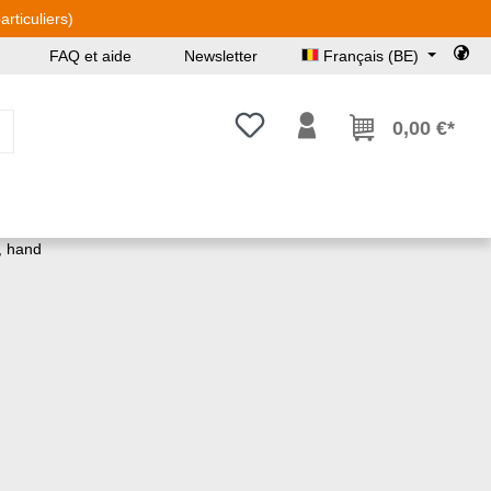
rticuliers)
FAQ et aide
Newsletter
Français (BE)
Vous avez 0 articles dans votre l
0,00 €*