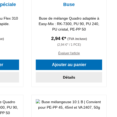
péciale
Buse
u Flex 310
Buse de mélange Quadro adaptée à
apide.
Easy-Mix : RK-7300, PU 90, PU 240,
PU cristal, PE-PP 50
2,94 €*
se)
(TVA incluse)
(2,94 €* / 1 PCE)
Évaluer l'article
er
Ajouter au panier
Détails