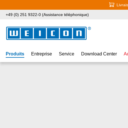
Livrai
ser au contenu principal
Passer à la recherche
Passer à la navigation principale
+49 (0) 251 9322-0 (Assistance téléphonique)
Produits
Entreprise
Service
Download Center
A