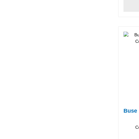
Buse 
C