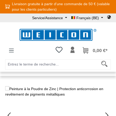
Livraison gratuite à partir d'une commande de 50 € (valable
Passer au contenu principal
pour les clients particuliers)
Service/Assistance
Français (BE)
Vous avez 0 articles dans votre l
0,00 €*
Ignorer la galerie d'images