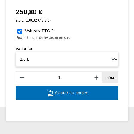
250,80 €
Prix régulier :
2.5 L
(100,32 €* / 1 L)
Voir prix TTC ?
Prix TTC, frais de livraison en sus
Variantes
Quant
pièce
Ajouter au panier