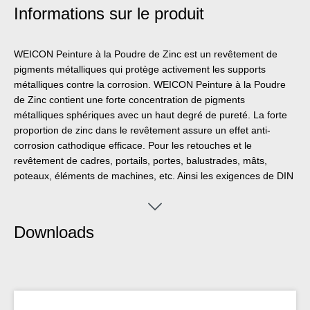
Informations sur le produit
WEICON Peinture à la Poudre de Zinc est un revêtement de
pigments métalliques qui protège activement les supports
métalliques contre la corrosion. WEICON Peinture à la Poudre
de Zinc contient une forte concentration de pigments
métalliques sphériques avec un haut degré de pureté. La forte
proportion de zinc dans le revêtement assure un effet anti-
corrosion cathodique efficace. Pour les retouches et le
revêtement de cadres, portails, portes, balustrades, mâts,
poteaux, éléments de machines, etc. Ainsi les exigences de DIN
EN ISO 1461 sont respectées. Si la surface est endommagée,
les molécules de zinc réagissent avec l‘humidité de l‘air et
forment des molécules d‘oxyde de zinc qui protègent la matière
Downloads
sous-jacente contre la corrosion.