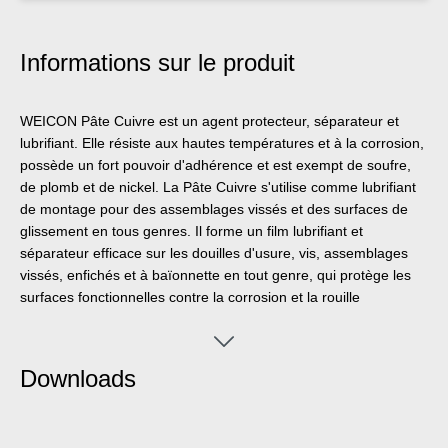
Informations sur le produit
WEICON Pâte Cuivre est un agent protecteur, séparateur et
lubrifiant. Elle résiste aux hautes températures et à la corrosion,
possède un fort pouvoir d'adhérence et est exempt de soufre,
de plomb et de nickel. La Pâte Cuivre s'utilise comme lubrifiant
de montage pour des assemblages vissés et des surfaces de
glissement en tous genres. Il forme un film lubrifiant et
séparateur efficace sur les douilles d'usure, vis, assemblages
vissés, enfichés et à baïonnette en tout genre, qui protège les
surfaces fonctionnelles contre la corrosion et la rouille
d'ajustage. Elle s'utilise pour réduire les vibrations sur les sabots
de freins et les coulisses, les cames et les tiges de freins, sur les
bornes des batteries de véhicules à moteur ainsi que sur
Downloads
d'autres connexions électriques, sur les vis ou les écrous de
roue et sur les douilles d'usure des marteaux électriques,
pneumatiques et hydrauliques.