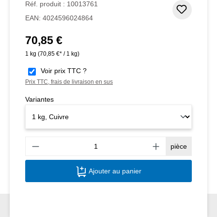
Réf. produit :
10013761
Ajouter
EAN:
4024596024864
70,85 €
Prix régulier :
1 kg
(70,85 €* / 1 kg)
Voir prix TTC ?
Prix TTC, frais de livraison en sus
Variantes
Quant
pièce
Ajouter au panier