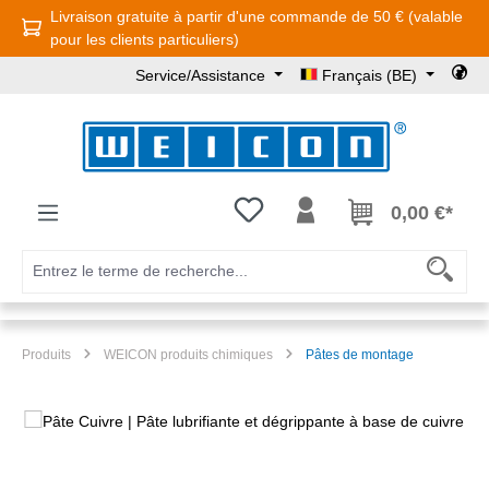
Livraison gratuite à partir d'une commande de 50 € (valable
Passer au contenu principal
pour les clients particuliers)
Service/Assistance
Français (BE)
Vous avez 0 articles dans votre l
0,00 €*
Produits
WEICON produits chimiques
Pâtes de montage
Ignorer la galerie d'images