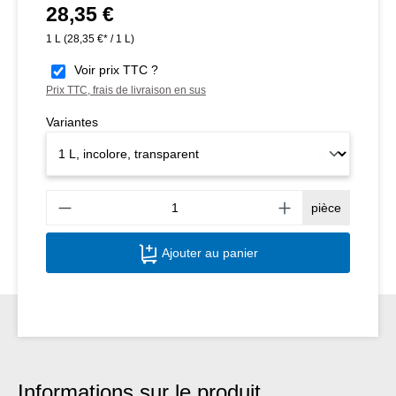
28,35 €
Prix régulier :
1 L
(28,35 €* / 1 L)
Voir prix TTC ?
Prix TTC, frais de livraison en sus
Variantes
Quant
pièce
Ajouter au panier
Informations sur le produit