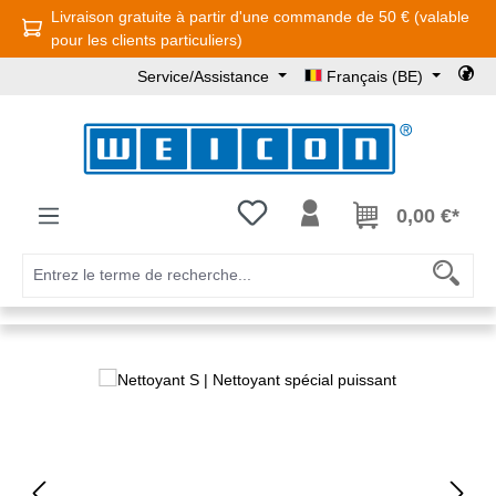
Livraison gratuite à partir d'une commande de 50 € (valable
Passer au contenu principal
pour les clients particuliers)
Service/Assistance
Français (BE)
Vous avez 0 articles dans votre l
0,00 €*
Ignorer la galerie d'images