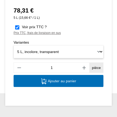
78,31 €
Prix régulier :
5 L
(15,66 €* / 1 L)
Voir prix TTC ?
Prix TTC, frais de livraison en sus
Variantes
Quant
pièce
Ajouter au panier