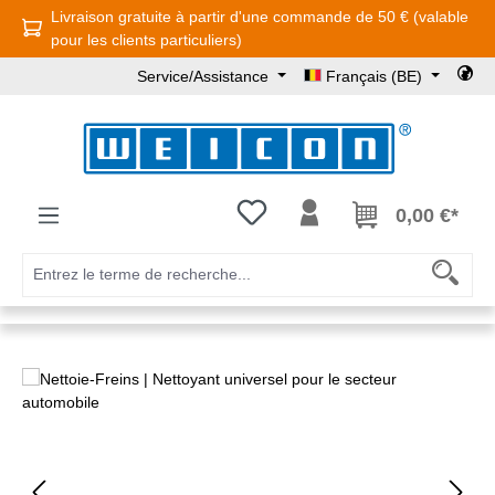
Livraison gratuite à partir d'une commande de 50 € (valable
Passer au contenu principal
pour les clients particuliers)
Service/Assistance
Français (BE)
Vous avez 0 articles dans votre l
0,00 €*
Ignorer la galerie d'images