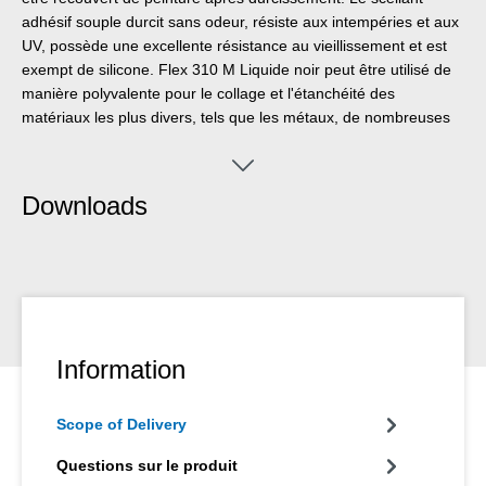
adhésif souple durcit sans odeur, résiste aux intempéries et aux
UV, possède une excellente résistance au vieillissement et est
exempt de silicone. Flex 310 M Liquide noir peut être utilisé de
manière polyvalente pour le collage et l'étanchéité des
matériaux les plus divers, tels que les métaux, de nombreuses
matières plastiques, la céramique, le bois, le verre ou la pierre,
ainsi que pour l'isolation et l'imprégnation. Ce scellant adhésif
souple peut être également utilisé dans d‘autres domaines
Downloads
industriels tels que la construction de récipients et d‘appareils, la
carrosserie, la construction de conteneurs et de véhicules, la
construction de canalisations et de robinetterie, l’industrie
énergétique et électrique, la technique de l‘isolation et la
technique des matières synthétiques.
Information
Scope of Delivery
Questions sur le produit