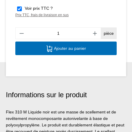
Voir prix TTC ?
Prix TTC, frais de livraison en sus
Quant
pièce
Ajouter au panier
Informations sur le produit
Flex 310 M Liquide noir est une masse de scellement et de
revêtement monocomposante autonivelante à base de
polyoxylpropylène. Le produit est durablement élastique et peut
être recouvert de peinture après durcissement. Le scellant