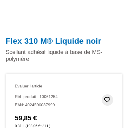
Flex 310 M® Liquide noir
Scellant adhésif liquide à base de MS-
polymère
Évaluer l'article
Réf. produit :
10061254
Ajouter
EAN:
4024596087999
59,85 €
Prix régulier :
0.31 L
(193,06 €* / 1 L)