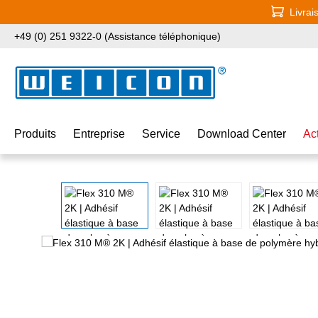
Livrai
ser au contenu principal
Passer à la recherche
Passer à la navigation principale
+49 (0) 251 9322-0 (Assistance téléphonique)
Produits
Entreprise
Service
Download Center
Ac
Ignorer la galerie d'images