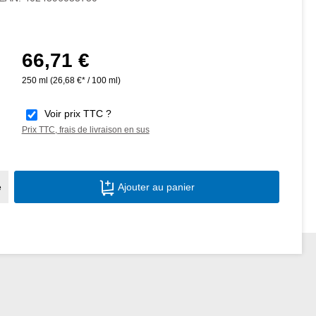
66,71 €
Prix régulier :
250 ml
(26,68 €* / 100 ml)
Voir prix TTC ?
Prix TTC, frais de livraison en sus
Quantité de produit : Entrez la quantité s
e
Ajouter au panier