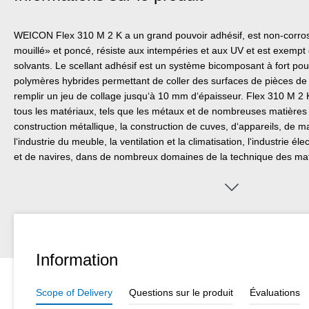
WEICON Flex 310 M 2 K a un grand pouvoir adhésif, est non-corrosif
mouillé» et poncé, résiste aux intempéries et aux UV et est exempt 
solvants. Le scellant adhésif est un système bicomposant à fort pou
polymères hybrides permettant de coller des surfaces de pièces de 
remplir un jeu de collage jusqu‘à 10 mm d‘épaisseur. Flex 310 M 2 
tous les matériaux, tels que les métaux et de nombreuses matières pl
construction métallique, la construction de cuves, d‘appareils, de ma
l‘industrie du meuble, la ventilation et la climatisation, l‘industrie él
et de navires, dans de nombreux domaines de la technique des mati
les silicones ou les produits siliconés sont inappropriés.
Information
Scope of Delivery
Questions sur le produit
Évaluations