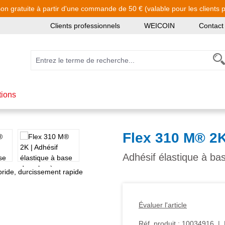
son gratuite à partir d'une commande de 50 € (valable pour les clients pa
Clients professionnels
WEICOIN
Contact
tions
Flex 310 M® 2
Adhésif élastique à ba
Évaluer l'article
Réf. produit :
10034916
|