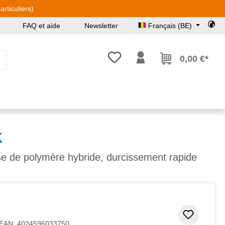
rticuliers)
FAQ et aide
Newsletter
Français (BE)
Vous avez 0 articles dans votre l
0,00 €*
K
se de polymère hybride, durcissement rapide
Ajouter
EAN:
4024596033750