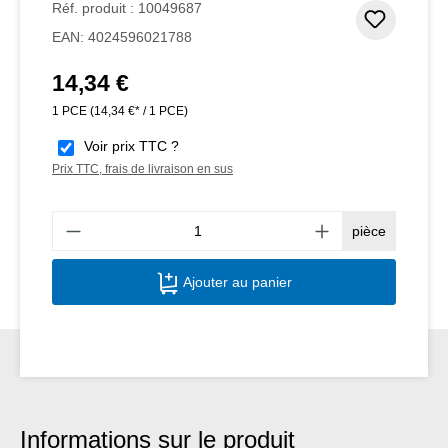
Réf. produit :
10049687
Ajouter
EAN:
4024596021788
14,34 €
Prix régulier :
1 PCE
(14,34 €* / 1 PCE)
Voir prix TTC ?
Prix TTC, frais de livraison en sus
Quant
pièce
Ajouter au panier
Informations sur le produit