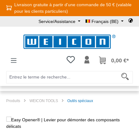
Livraison gratuite à partir d'une commande de 50 € (valable
Passer au contenu principal
pour les clients particuliers)
Service/Assistance
Français (BE)
Vous avez 0 articles dans votre l
0,00 €*
Produits
WEICON TOOLS
Outils spéciaux
Ignorer la galerie d'images