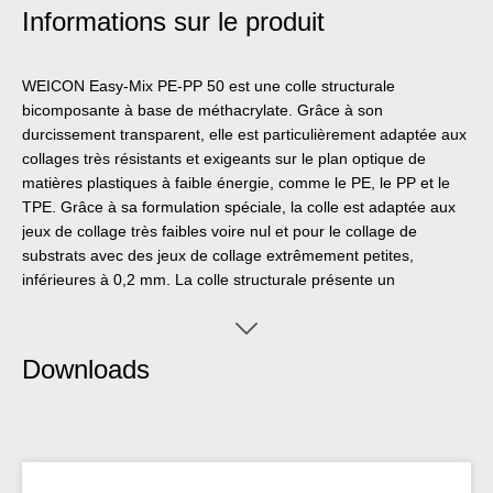
Informations sur le produit
WEICON Easy-Mix PE-PP 50 est une colle structurale
bicomposante à base de méthacrylate. Grâce à son
durcissement transparent, elle est particulièrement adaptée aux
collages très résistants et exigeants sur le plan optique de
matières plastiques à faible énergie, comme le PE, le PP et le
TPE. Grâce à sa formulation spéciale, la colle est adaptée aux
jeux de collage très faibles voire nul et pour le collage de
substrats avec des jeux de collage extrêmement petites,
inférieures à 0,2 mm. La colle structurale présente un
développement rapide de la résistance et une résistance finale
élevée. Elle est résistante aux chocs, au vieillissement, aux
produits chimiques et légèrement thixotrope. Le PE-PP 50
Downloads
dispose d'une courte durée de vie en pot de six minutes et d'un
temps de travail de douze minutes. Il est appliqué dans un
système 1:1 et aucun traitement préalable des pièces à coller
n'est nécessaire, car la colle dispose d'un primaire intégré. Pour
l'application des produits Easy-Mix en 50 ml, le pistolet de