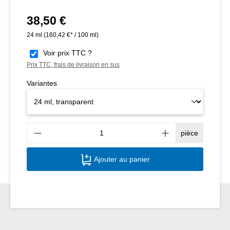
38,50 €
Prix régulier :
24 ml
(160,42 €* / 100 ml)
Voir prix TTC ?
Prix TTC, frais de livraison en sus
Variantes
Quant
pièce
Ajouter au panier