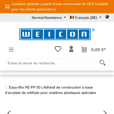
Livraison gratuite à partir d'une commande de 50 € (valable
Passer au contenu principal
pour les clients particuliers)
Service/Assistance
Français (BE)
Vous avez 0 articles dans votre l
0,00 €*
Ignorer la galerie d'images