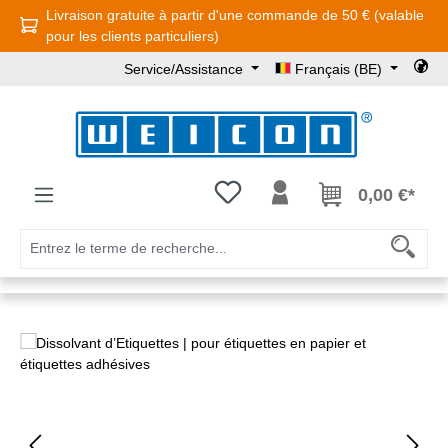
Livraison gratuite à partir d'une commande de 50 € (valable
Passer au contenu principal
pour les clients particuliers)
Service/Assistance
Français (BE)
Vous avez 0 articles dans votre l
0,00 €*
Ignorer la galerie d'images