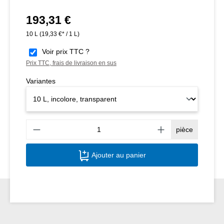
193,31 €
Prix régulier :
10 L
(19,33 €* / 1 L)
Voir prix TTC ?
Prix TTC, frais de livraison en sus
Variantes
Quant
pièce
Ajouter au panier