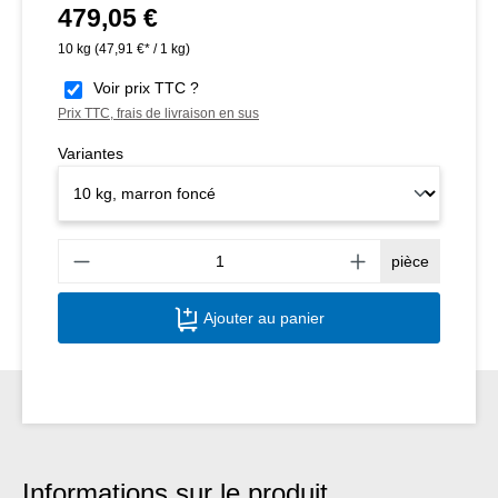
479,05 €
Prix régulier :
10 kg
(47,91 €* / 1 kg)
Voir prix TTC ?
Prix TTC, frais de livraison en sus
Variantes
Quant
pièce
Ajouter au panier
Informations sur le produit