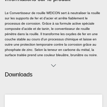
Le Convertisseur de rouille WEICON sert à neutraliser la rouille
sur les supports de fer et d'acier et arrête fiablement le
processus de corrosion. Grâce à sa formule active spéciale
composée d'acide et de tanin, le convertisseur de rouille
pénètre dans la rouille. Il transforme les oxydes de fer en une
couche stable au cours d'un processus chimique et laisse en
outre une protection temporaire contre la corrosion grâce au
phosphate de zinc. Selon la teneur en carbone du métal, la
surface traitée prend une couleur bleuâtre, brunâtre ou noire.
Cette couche constitue la base idéale pour les revêtements de
protection suivants, comme par exemple le Spray Zinc
WEICON. Avec le Convertisseur de rouille WEICON, on obtient
Downloads
des résultats optimaux sur les surfaces légèrement rouillées
avec un degré de rouille A et B. La rouille et les pièces
détachées doivent être préalablement éliminées
mécaniquement. Le convertisseur n'est actif que lorsqu'il est
appliqué sur la rouille ou le métal et peut être utilisé sur une
grande surface dans tous les endroits rouillés, par exemple sur