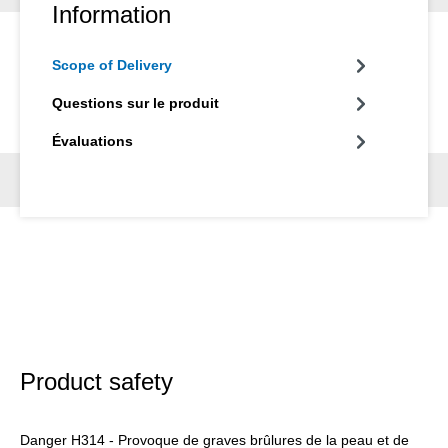
les machines et les installations, sur les outils agricoles et sur
Information
les véhicules à moteur. Contrairement à d'autres
transformateurs, le Convertisseur de rouille WEICON s'enlève
Scope of Delivery
de la surface traitée à l'eau claire et avec une éponge ou une
brosse douce une fois le temps de réaction écoulé. Cela sert à
Questions sur le produit
éliminer les résidus qui se sont formés lors du processus de
transformation.
Évaluations
Product safety
Danger H314 - Provoque de graves brûlures de la peau et de