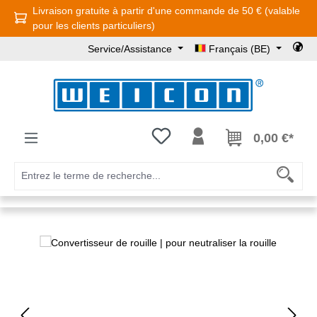
Livraison gratuite à partir d'une commande de 50 € (valable
Passer au contenu principal
pour les clients particuliers)
Service/Assistance
Français (BE)
Vous avez 0 articles dans votre l
0,00 €*
Ignorer la galerie d'images