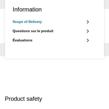
transparent, inodore, sans COV, non dangereux, sans silicone
et sans solvant. Après le soudage, l'émulsion n'interfère pas
Information
avec les processus de galvanisation ou de peinture.
Scope of Delivery
Questions sur le produit
Évaluations
Product safety