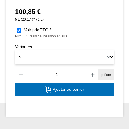
100,85 €
Prix régulier :
5 L
(20,17 €* / 1 L)
Voir prix TTC ?
Prix TTC, frais de livraison en sus
Variantes
Quant
pièce
Ajouter au panier