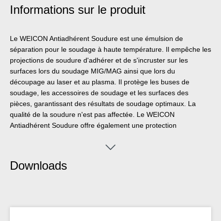
Informations sur le produit
Le WEICON Antiadhérent Soudure est une émulsion de
séparation pour le soudage à haute température. Il empêche les
projections de soudure d'adhérer et de s'incruster sur les
surfaces lors du soudage MIG/MAG ainsi que lors du
découpage au laser et au plasma. Il protège les buses de
soudage, les accessoires de soudage et les surfaces des
pièces, garantissant des résultats de soudage optimaux. La
qualité de la soudure n'est pas affectée. Le WEICON
Antiadhérent Soudure offre également une protection
temporaire efficace contre la corrosion et est efficace aussi bien
à l'état humide qu'à l'état sec. Il convient au soudage de
matériaux austénitiques, d'acier et de divers autres métaux. Il
Downloads
peut être utilisé dans la construction de véhicules, la
construction de machines spéciales, la construction métallique,
la construction d'appareils et d'installations, la construction
navale, la construction automobile et dans de nombreux autres
domaines de l'industrie. Le WEICON Antiadhérent Soudure est