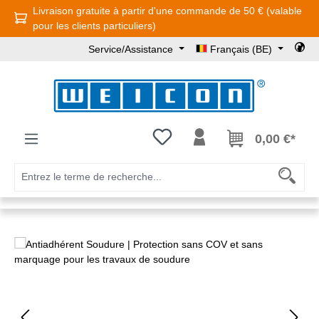
Livraison gratuite à partir d'une commande de 50 € (valable
Passer au contenu principal
pour les clients particuliers)
Service/Assistance
Français (BE)
Vous avez 0 articles dans votre l
0,00 €*
Ignorer la galerie d'images