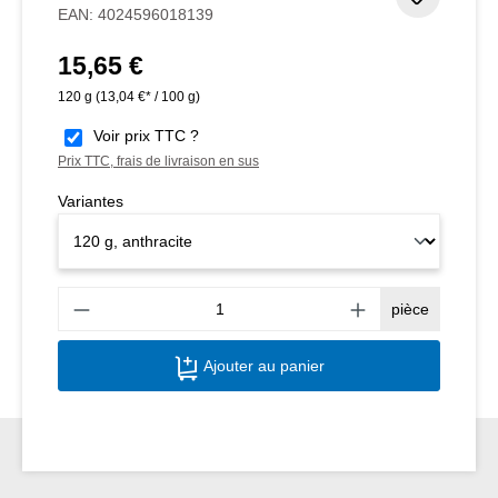
Ajouter
EAN:
4024596018139
15,65 €
Prix régulier :
120 g
(13,04 €* / 100 g)
Voir prix TTC ?
Prix TTC, frais de livraison en sus
Variantes
Quant
pièce
Ajouter au panier