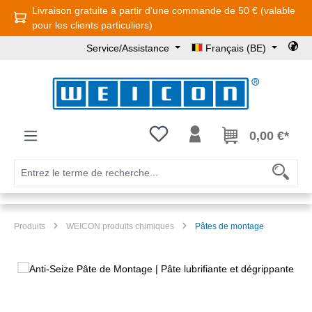
Livraison gratuite à partir d'une commande de 50 € (valable
Passer au contenu principal
pour les clients particuliers)
Service/Assistance
Français (BE)
Vous avez 0 articles dans votre l
0,00 €*
Produits
WEICON produits chimiques
Pâtes de montage
Ignorer la galerie d'images