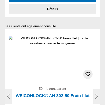
Détails
Ignorer la galerie de produits
Les clients ont également consulté
50 ml, transparent
WEICONLOCK® AN 302-50 Frein filet